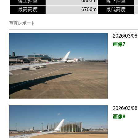
総上昇量
6803m
総下降量
最高高度
6706m
最低高度
写真レポート
2026/03/08
画像7
2026/03/08
画像8