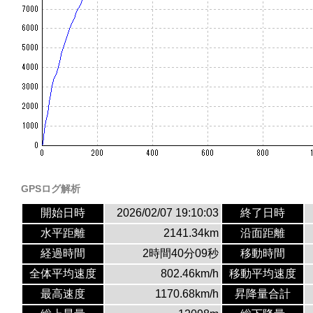
GPSログ解析
開始日時
2026/02/07 19:10:03
終了日時
水平距離
2141.34km
沿面距離
経過時間
2時間40分09秒
移動時間
全体平均速度
802.46km/h
移動平均速度
最高速度
1170.68km/h
昇降量合計