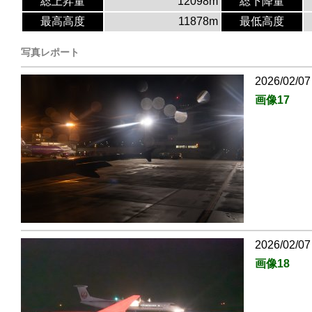
総上昇量
12098m
総下降量
最高高度
11878m
最低高度
写真レポート
2026/02/07
画像17
2026/02/07
画像18